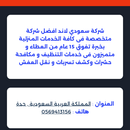
شركة سعودي لاند افضل شركة
متخصصة فى كافة الخدمات المنزلية
بخبرة تفوق 15 عام من العطاء و
متميزون فى خدمات التنظيف و مكافحة
حشرات وكشف تسربات و نقل العفش
العنوان
:
المملكة العربية السعودية , جدة
هاتف
:
0569413156