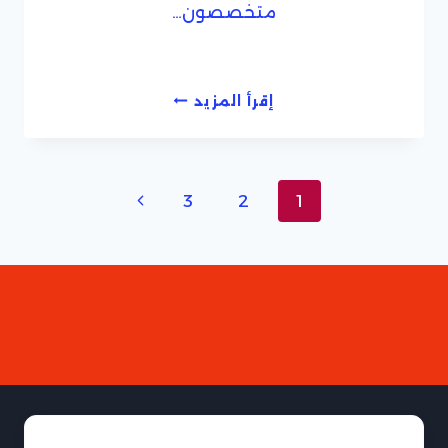
متخصصون…
افضل
إقرأ المزيد
شركة
تنظيف
شقق
داخل
تنقل
الصفحة
3
2
1
جدة
الصفحة
التالية