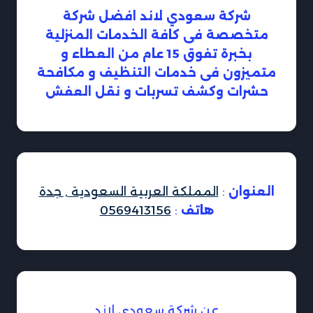
شركة سعودي لاند افضل شركة
متخصصة فى كافة الخدمات المنزلية
بخبرة تفوق 15 عام من العطاء و
متميزون فى خدمات التنظيف و مكافحة
حشرات وكشف تسربات و نقل العفش
العنوان
:
المملكة العربية السعودية , جدة
هاتف
:
0569413156
عن شركة سعودي لاند