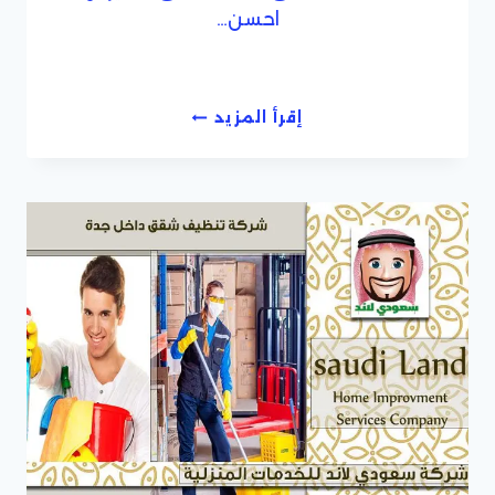
احسن…
احسن
إقرأ المزيد
شركة
تنظيف
شقق