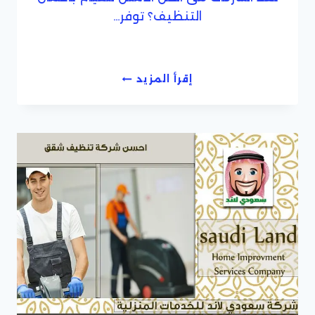
التنظيف؟ توفر…
احسن
إقرأ المزيد
تنظيف
منازل
رخيصة