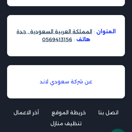
العنوان
:
المملكة العربية السعودية , جدة
هاتف
:
0569413156
عن شركة سعودي لاند
اتصل بنا
خريطة الموقع
أخر الاعمال
تنظيف منازل