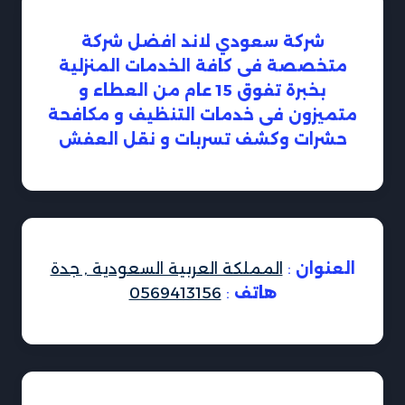
شركة سعودي لاند افضل شركة
متخصصة فى كافة الخدمات المنزلية
بخبرة تفوق 15 عام من العطاء و
متميزون فى خدمات التنظيف و مكافحة
حشرات وكشف تسربات و نقل العفش
العنوان
:
المملكة العربية السعودية , جدة
هاتف
:
0569413156