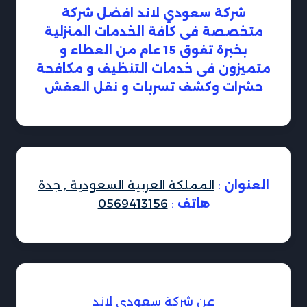
شركة سعودي لاند افضل شركة
متخصصة فى كافة الخدمات المنزلية
بخبرة تفوق 15 عام من العطاء و
متميزون فى خدمات التنظيف و مكافحة
حشرات وكشف تسربات و نقل العفش
العنوان
:
المملكة العربية السعودية , جدة
هاتف
:
0569413156
عن شركة سعودي لاند