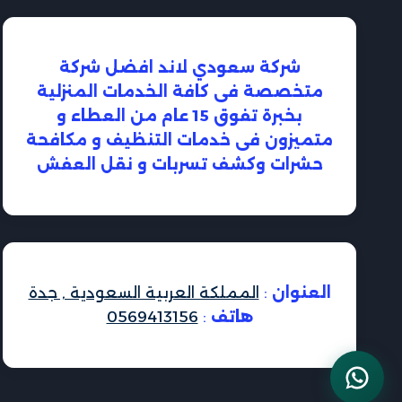
شركة سعودي لاند افضل شركة
متخصصة فى كافة الخدمات المنزلية
بخبرة تفوق 15 عام من العطاء و
متميزون فى خدمات التنظيف و مكافحة
حشرات وكشف تسربات و نقل العفش
العنوان
:
المملكة العربية السعودية , جدة
هاتف
:
0569413156