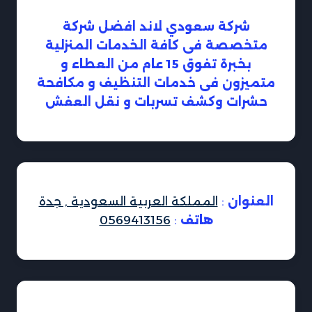
شركة سعودي لاند افضل شركة
متخصصة فى كافة الخدمات المنزلية
بخبرة تفوق 15 عام من العطاء و
متميزون فى خدمات التنظيف و مكافحة
حشرات وكشف تسربات و نقل العفش
العنوان
:
المملكة العربية السعودية , جدة
هاتف
:
0569413156