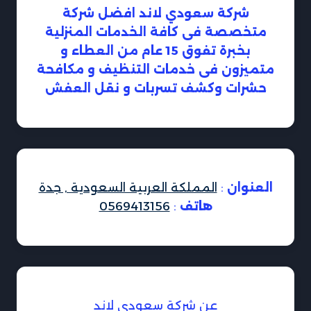
شركة سعودي لاند افضل شركة
متخصصة فى كافة الخدمات المنزلية
بخبرة تفوق 15 عام من العطاء و
متميزون فى خدمات التنظيف و مكافحة
حشرات وكشف تسربات و نقل العفش
العنوان
:
المملكة العربية السعودية , جدة
هاتف
:
0569413156
عن شركة سعودي لاند