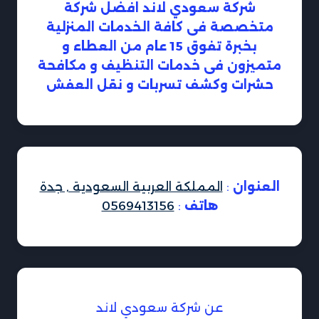
شركة سعودي لاند افضل شركة
متخصصة فى كافة الخدمات المنزلية
بخبرة تفوق 15 عام من العطاء و
متميزون فى خدمات التنظيف و مكافحة
حشرات وكشف تسربات و نقل العفش
العنوان
:
المملكة العربية السعودية , جدة
هاتف
:
0569413156
عن شركة سعودي لاند