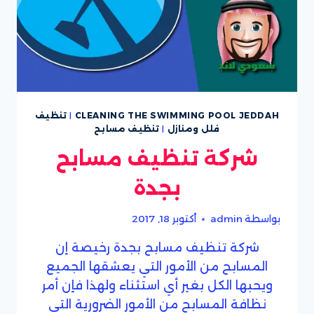
CLEANING THE SWIMMING POOL JEDDAH
|
تنظيف
فلل ومنازل
|
تنظيف مسابح
شركة تنظيف مسابح
بجدة
بواسطة
admin
أكتوبر 18, 2017
شركة تنظيف مسابح بجدة رخيصة إن
المسابح من الأمور التي يعشقها الجميع
ويحبها الكل بغير أي استثناء ولهذا فإن أمر
نظافة المسابح من الأمور الضرورية التي