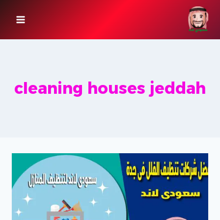
لتجاوز
لى
لمحتوى
cleaning houses jeddah