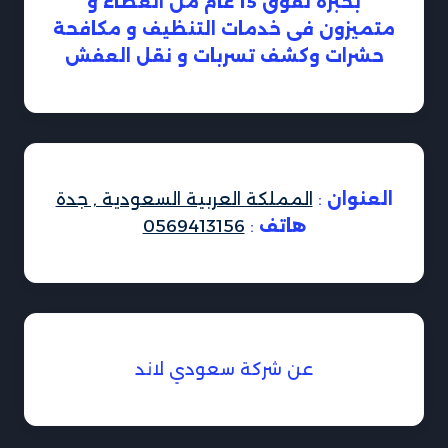
بخبرة تفوق 15 عام من العطاء و
متميزون فى خدمات التنظيف و مكافحة
حشرات وكشف تسربات و نقل العفش
العنوان
:
المملكة العربية السعودية , جدة
هاتف
:
0569413156
عن شركة سعودي لاند