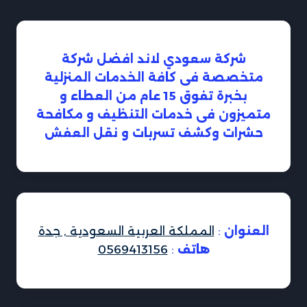
شركة سعودي لاند افضل شركة
متخصصة فى كافة الخدمات المنزلية
بخبرة تفوق 15 عام من العطاء و
متميزون فى خدمات التنظيف و مكافحة
حشرات وكشف تسربات و نقل العفش
العنوان
:
المملكة العربية السعودية , جدة
هاتف
:
0569413156