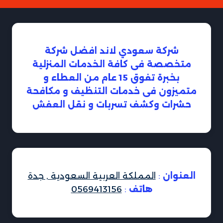
شركة سعودي لاند افضل شركة
متخصصة فى كافة الخدمات المنزلية
بخبرة تفوق 15 عام من العطاء و
متميزون فى خدمات التنظيف و مكافحة
حشرات وكشف تسربات و نقل العفش
العنوان
:
المملكة العربية السعودية , جدة
هاتف
:
0569413156