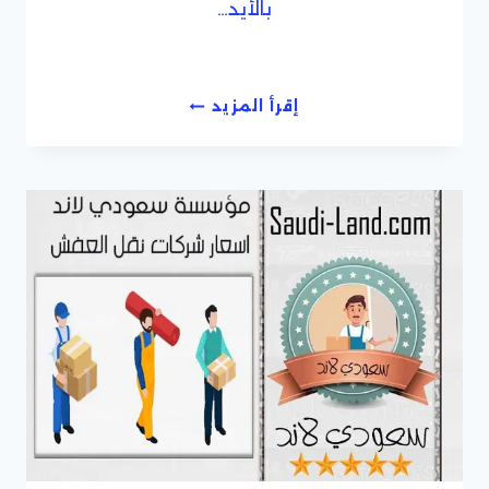
بالأيد…
شركة
إقرأ المزيد
نقل
عفش
رخيصة
داخل
جدة