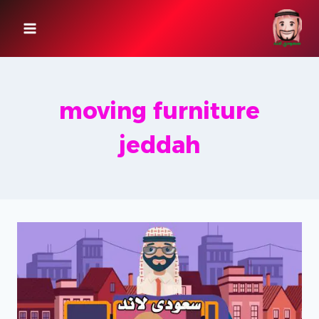
لتجاوز
لى
لمحتوى
moving furniture
jeddah