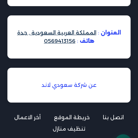
العنوان
:
المملكة العربية السعودية , جدة
هاتف
:
0569413156
عن شركة سعودي لاند
اتصل بنا
خريطة الموقع
أخر الاعمال
تنظيف منازل