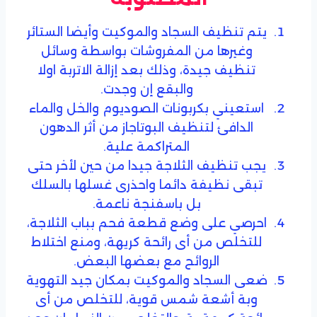
يتم تنظيف السجاد والموكيت وأيضا الستائر
وغيرها من المفروشات بواسطة وسائل
تنظيف جيدة، وذلك بعد إزالة الاتربة اولا
والبقع إن وجدت.
استعيني بكربونات الصوديوم والخل والماء
الدافئ لتنظيف البوتاجاز من أثر الدهون
المتراكمة علية.
يجب تنظيف الثلاجة جيدا من حين لأخر حتى
تبقى نظيفة دائما واحذرى غسلها بالسلك
بل باسفنجة ناعمة.
احرصي على وضع قطعة فحم بباب الثلاجة،
للتخلص من أى رائحة كريهة، ومنع اختلاط
الروائح مع بعضها البعض.
ضعى السجاد والموكيت بمكان جيد التهوية
وبة أشعة شمس قوية، للتخلص من أى