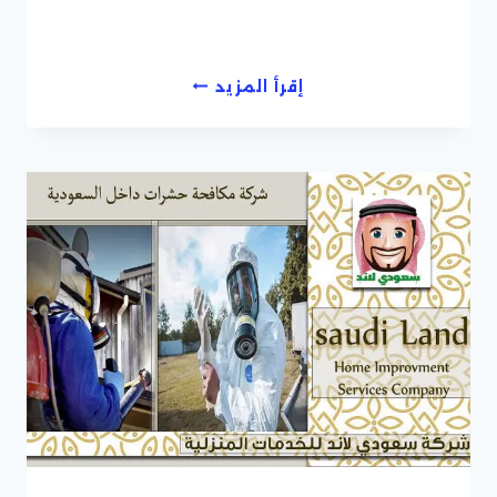
شركة
إقرأ المزيد
مكافحة
حشرات
وافات
بجدة