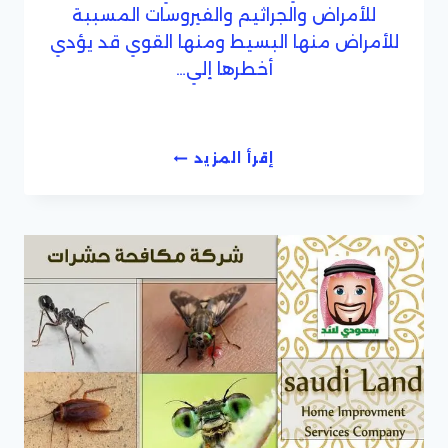
للأمراض والجراثيم والفيروسات المسببة
للأمراض منها البسيط ومنها القوي قد يؤدي
أخطرها إلي…
شركة
إقرأ المزيد
مكافحة
العته
بجدة