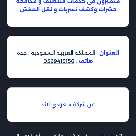
متميزون فى خدمات التنظيف و مكافحة
حشرات وكشف تسربات و نقل العفش
العنوان
:
المملكة العربية السعودية , جدة
هاتف
:
0569413156
عن شركة سعودي لاند