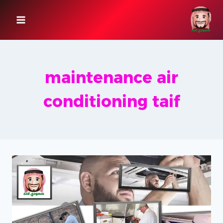
لتجاوز
لى
لمحتوى
maintenance air
conditioning taif