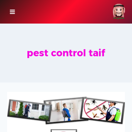
لتجاوز
لى
لمحتوى
pest control taif