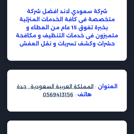
شركة سعودي لاند افضل شركة
متخصصة فى كافة الخدمات المنزلية
بخبرة تفوق 15 عام من العطاء و
متميزون فى خدمات التنظيف و مكافحة
حشرات وكشف تسربات و نقل العفش
العنوان
:
المملكة العربية السعودية , جدة
هاتف
:
0569413156