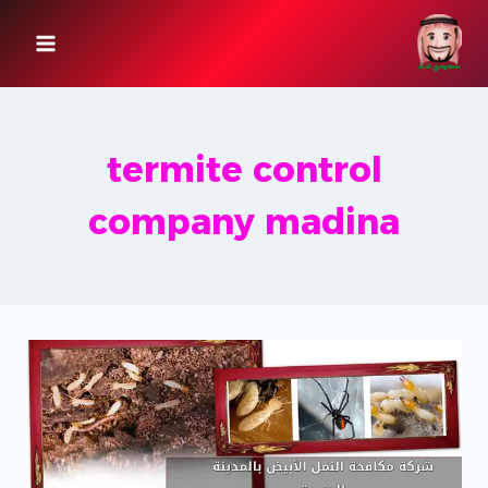
لتجاوز
لى
لمحتوى
termite control
company madina