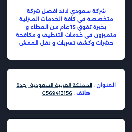
شركة سعودي لاند افضل شركة
متخصصة فى كافة الخدمات المنزلية
بخبرة تفوق 15 عام من العطاء و
متميزون فى خدمات التنظيف و مكافحة
حشرات وكشف تسربات و نقل العفش
العنوان
:
المملكة العربية السعودية , جدة
هاتف
:
0569413156