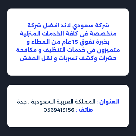
شركة سعودي لاند افضل شركة
متخصصة فى كافة الخدمات المنزلية
بخبرة تفوق 15 عام من العطاء و
متميزون فى خدمات التنظيف و مكافحة
حشرات وكشف تسربات و نقل العفش
العنوان
:
المملكة العربية السعودية , جدة
هاتف
:
0569413156