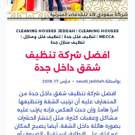
CLEANING HOUSES JEDDAH
|
CLEANING HOUSES
MECCA
|
تنظيف فلل جدة
|
تنظيف فلل ومنازل
|
تنظيف منازل جدة
افضل شركة تنظيف
شقق داخل جدة
بواسطة
saudi jeddah
مارس 17, 2018
افضل شركة تنظيف شقق داخل جدة من
المتعارف عليه أن ترتيب الشقة وتنظيفها
أمرا هاما، وإن حدث العكس فإنه يترتب عليه
مشاكل وعقبات كثيرة، مثل إنتشار الحشرات
بصورة هائلة داخل الشقة، أيضا يصبح المكان
غير لائق على الإطلاق لإستقبال الضيوف أو