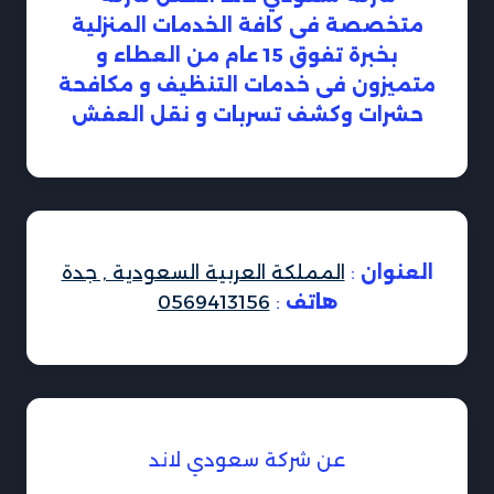
متخصصة فى كافة الخدمات المنزلية
بخبرة تفوق 15 عام من العطاء و
متميزون فى خدمات التنظيف و مكافحة
حشرات وكشف تسربات و نقل العفش
العنوان
:
المملكة العربية السعودية , جدة
هاتف
:
0569413156
عن شركة سعودي لاند