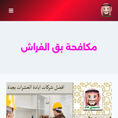
لتجاوز
لى
لمحتوى
مكافحة بق الفراش