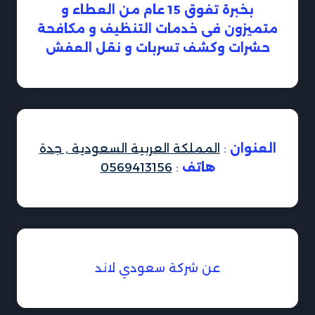
بخبرة تفوق 15 عام من العطاء و
متميزون فى خدمات التنظيف و مكافحة
حشرات وكشف تسربات و نقل العفش
العنوان
:
المملكة العربية السعودية , جدة
هاتف
:
0569413156
عن شركة سعودي لاند