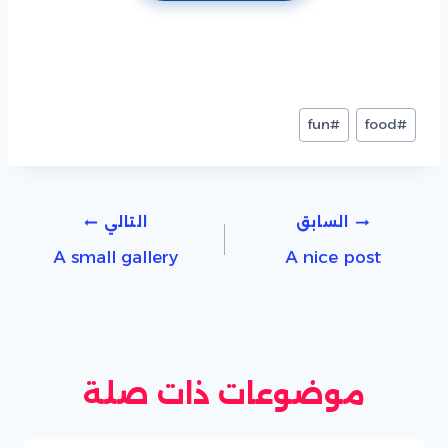
وسوم
fun
#
food
#
المقال:
تصفّح
السابق
التالي
A small gallery
A nice post
المقالات
موضوعات ذات صلة