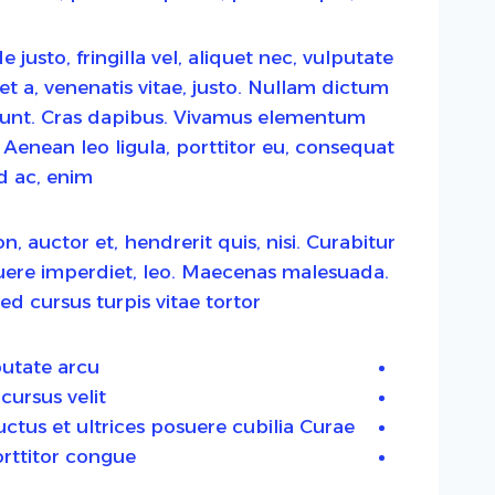
usto, fringilla vel, aliquet nec, vulputate
et a, venenatis vitae, justo. Nullam dictum
cidunt. Cras dapibus. Vivamus elementum
 Aenean leo ligula, porttitor eu, consequat
d ac, enim.
 auctor et, hendrerit quis, nisi. Curabitur
osuere imperdiet, leo. Maecenas malesuada.
d cursus turpis vitae tortor.
utate arcu.
ursus velit.
ctus et ultrices posuere cubilia Curae;
orttitor congue