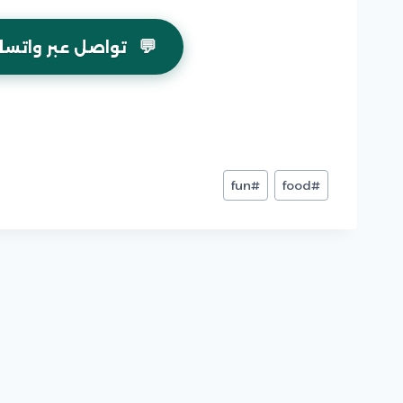
💬
تواصل عبر واتسا
وسوم
fun
#
food
#
المقال:
تصفّح
المقالات