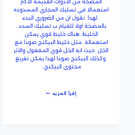
المضخة من الادوات القديمة الاكثر
استعمالا في تسليك المجاري المسدوده
. لهذا نقول ان من الضروري البدء
بالمضخة اولا للقيام ب تسليك السدد .
الخليط :هناك خليط قوي يمكن
استعمالة مثل خليط البيكنج صودا مع
الخل حيث انه الخل قوي المفعول والاثر
وكذلك البيكنج صودا لهذا يمكن تفريغ
محتوى البيكنج…
افضل
إقرأ المزيد
طريقة
لتسليك
المجاري