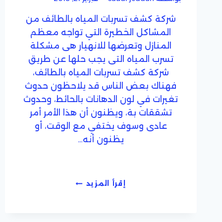
شركة كشف تسربات المياه بالطائف من
المشاكل الخطيرة التي تواجه معظم
المنازل وتعرضها للانهيار هى مشكلة
تسرب المياه التى يجب حلها عن طريق
شركة كشف تسربات المياه بالطائف،
فهناك بعض الناس قد يلاحظون حدوث
تغيرات في لون الدهانات بالحائط، وحدوث
تشققات بة، ويظنون أن هذا الأمر أمر
عادى وسوف يختفي مع الوقت، أو
يظنون أنه…
شركة
إقرأ المزيد
كشف
تسربات
المياه