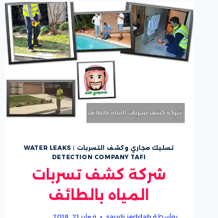
تسليك مجاري وكشف التسربات
|
WATER LEAKS
DETECTION COMPANY TAFI
شركة كشف تسربات
المياه بالطائف
بواسطة
saudi jeddah
فبراير 21, 2018