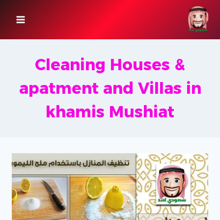
لتجاوز
لى
لمحتوى
Cleaning Houses &
apatment and Villas in
khamis Mushiat