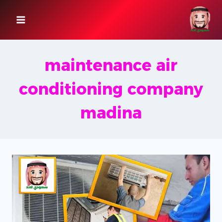
لتجاوز
لى
لمحتوى
maintenance air
conditioning company
madina