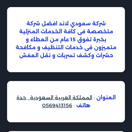
شركة سعودي لاند افضل شركة
متخصصة فى كافة الخدمات المنزلية
بخبرة تفوق 15 عام من العطاء و
متميزون فى خدمات التنظيف و مكافحة
حشرات وكشف تسربات و نقل العفش
العنوان
:
المملكة العربية السعودية , جدة
هاتف
:
0569413156