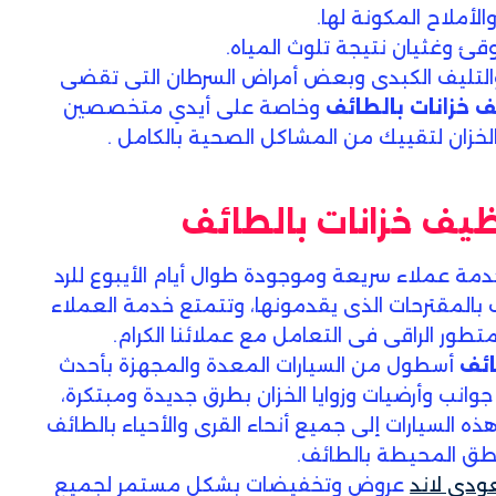
الأملاح المكونة لها.
ئ وغثيان نتيجة تلوث المياه.
التليف الكبدى وبعض أمراض السرطان التى تقضى
 خزانات بالطائف
وخاصة على أيدي متخصصين
زان لتقييك من المشاكل الصحية بالكامل .
يف خزانات بالطائف
دمة عملاء سريعة وموجودة طوال أيام الأيبوع للرد
 بالمقترحات الذى يقدمونها، وتتمتع خدمة العملاء
متطور الراقى فى التعامل مع عملائنا الكرام.
ائف
أسطول من السيارات المعدة والمجهزة بأحدث
انب وأرضيات وزوايا الخزان بطرق جديدة ومبتكرة،
 السيارات إلى جميع أنحاء القرى والأحياء بالطائف
طق المحيطة بالطائف.
دي لاند
عروض وتخفيضات بشكل مستمر لجميع