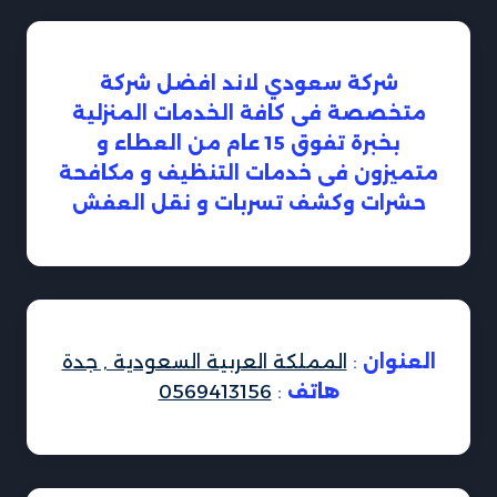
شركة سعودي لاند افضل شركة
متخصصة فى كافة الخدمات المنزلية
بخبرة تفوق 15 عام من العطاء و
متميزون فى خدمات التنظيف و مكافحة
حشرات وكشف تسربات و نقل العفش
العنوان
:
المملكة العربية السعودية , جدة
هاتف
:
0569413156