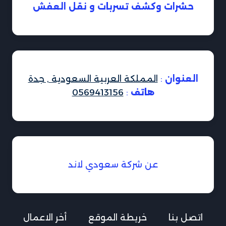
حشرات وكشف تسربات و نقل العفش
العنوان
:
المملكة العربية السعودية , جدة
هاتف
:
0569413156
عن شركة سعودي لاند
اتصل بنا
خريطة الموقع
أخر الاعمال