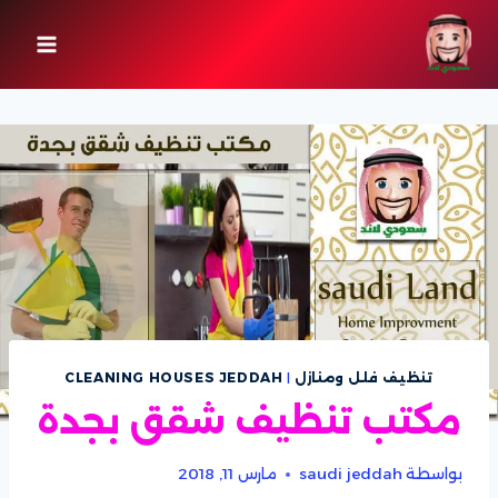
لتجاوز
لى
لمحتوى
تنظيف فلل ومنازل
|
CLEANING HOUSES JEDDAH
مكتب تنظيف شقق بجدة
بواسطة
saudi jeddah
مارس 11, 2018