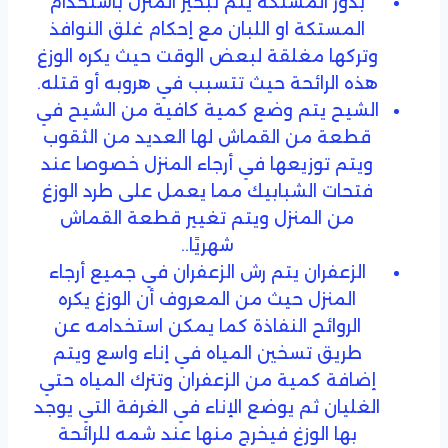
بذور المستكة يتم تبخير المنزل باستخدام
المستكة او اللبان مع إحكام غلق النوافذ
وتركها مغلقة لبعض الوقت حيث يكره الوزغ
هذه الرائحة حيث تتسبب في هروبه أو قتله.
الشيح يتم وضع كمية كافية من الشيح في
قطعة من القماش لها العديد من الثقوب
ويتم توزيعها في أرجاء المنزل خصوصا عند
فتحات الشبابيك مما يعمل على طرد الوزغ
من المنزل ويتم تغيير قطعة القماش
شهريًا..
الزعفران يتم رش الزعفران في جميع أرجاء
المنزل حيث من المعروف أن الوزغ يكره
الروائح النفاذة كما يمكن استخدامه عن
طريق تسخين المياه في إناء واسع ويتم
إضافة كمية من الزعفران وتترك المياه حتي
الغليان ثم يوضع الإناء في الغرفة التي يوجد
بها الوزغ فيخرج منها عند شمه للرائحة