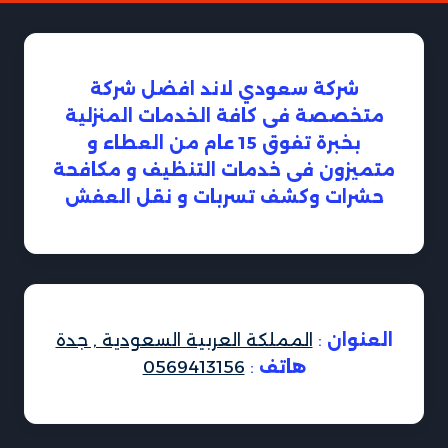
شركة سعودي لاند افضل شركة
متخصصة فى كافة الخدمات المنزلية
بخبرة تفوق 15 عام من العطاء و
متميزون فى خدمات التنظيف و مكافحة
حشرات وكشف تسربات و نقل العفش
العنوان
:
المملكة العربية السعودية , جدة
هاتف
:
0569413156