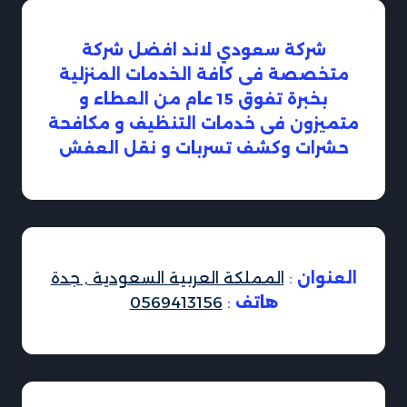
شركة سعودي لاند افضل شركة
متخصصة فى كافة الخدمات المنزلية
بخبرة تفوق 15 عام من العطاء و
متميزون فى خدمات التنظيف و مكافحة
حشرات وكشف تسربات و نقل العفش
العنوان
:
المملكة العربية السعودية , جدة
هاتف
:
0569413156