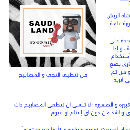
شاة الريش
ة عامة .
حدة على
، و إذا
أستخدام
نثرى بضع
 من ثم
فن تنظيف النجف و المصابيح
 اتربة
لكبيرة و الصغيرة ؛ لا تنسى ان تنظفى المصابيح ذات
 و اشد من دون اى إعتام او غيوم .
د ان اصبحت لامعة و براقة و كأنها جديدة تماماً