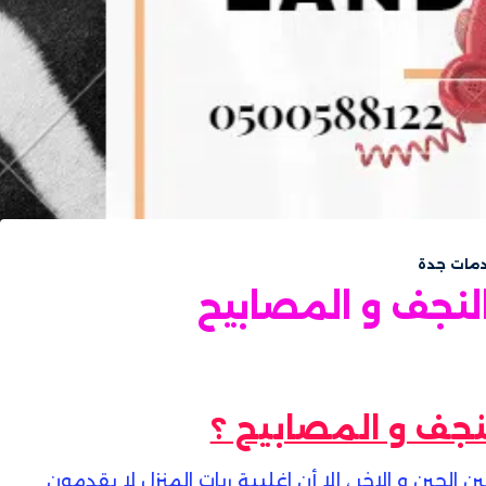
مات جدة
لنجف و المصابيح
جف و المصابيح ؟
لحين و الاخر ، إلا أن اغلبية ربات المنزل لا يقدمون