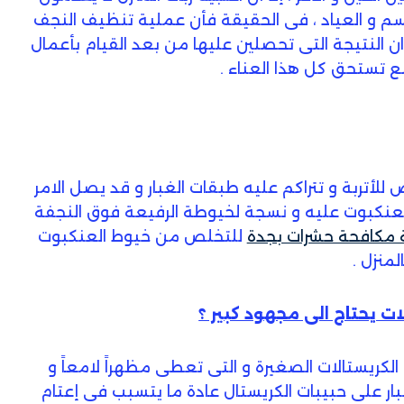
م و العياد ، فى الحقيقة فأن عملية تنظيف النجف
 ان النتيجة التى تحصلين عليها من بعد القيام بأعمال
 تستحق كل هذا العناء .
أتربة و تتراكم عليه طبقات الغبار و قد يصل الامر
لعنكبوت عليه و نسجة لخيوطة الرفيعة فوق النجفة
 مكافحة حشرات بجدة
للتخلص من خيوط العنكبوت
المنزل .
ت يحتاج الى مجهود كبير ؟
لكريستالات الصغيرة و التى تعطى مظهراً لامعاً و
بار على حبيبات الكريستال عادة ما يتسبب فى إعتام