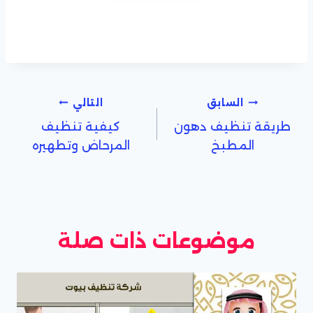
تصفّح
السابق
التالي
طريقة تنظيف دهون
كيفية تنظيف
المقالات
المطبخ
المرحاض وتطهيره
موضوعات ذات صلة