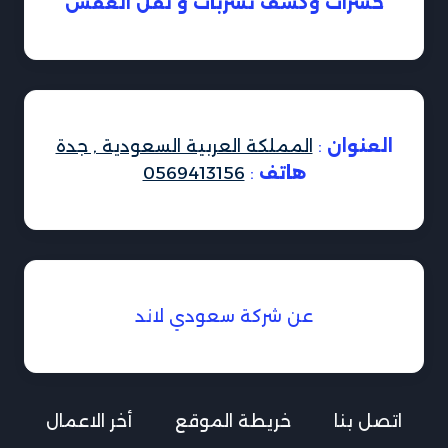
حشرات وكشف تسربات و نقل العفش
العنوان
:
المملكة العربية السعودية , جدة
هاتف
:
0569413156
عن شركة سعودي لاند
اتصل بنا
خريطة الموقع
أخر الاعمال