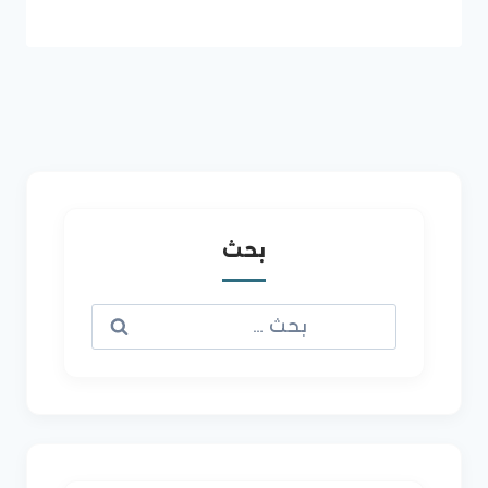
بحث
البحث
عن: