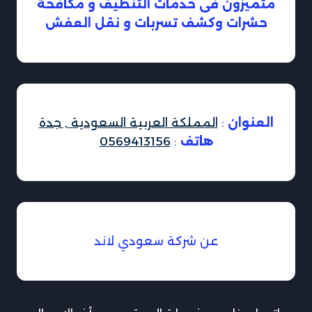
متميزون فى خدمات التنظيف و مكافحة
حشرات وكشف تسربات و نقل العفش
العنوان
:
المملكة العربية السعودية , جدة
هاتف
:
0569413156
عن شركة سعودي لاند