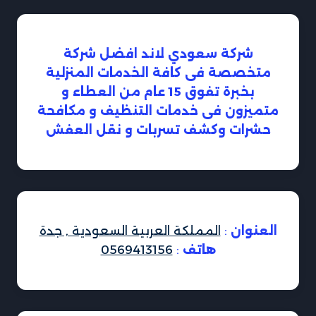
شركة سعودي لاند افضل شركة
متخصصة فى كافة الخدمات المنزلية
بخبرة تفوق 15 عام من العطاء و
متميزون فى خدمات التنظيف و مكافحة
حشرات وكشف تسربات و نقل العفش
العنوان
:
المملكة العربية السعودية , جدة
هاتف
:
0569413156